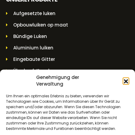
Aufgesetzte luken
Opbouwluiken op maat
Bündige Luken
Aluminium luiken
Eingebaute Gitter
Überkopf-Kupplungen
Genehmigung der
Wanddurchführung
Verwaltung
Hebegläser und Spindelgläser
Um Ihnen ein optimales Erlebnis zu bieten, verwenden wir
Technologien wie Cookies, um Informationen über Ihr Gerät zu
speichern und/oder abzurufen. Wenn Sie diesen Technologien
KONTAKTINFORMATIONEN
zustimmen, können wir Daten wie das Surfverhalten oder
eindeutige IDs auf dieser Website verarbeiten. Wenn Sie nicht
zustimmen oder Ihre Zustimmung zurückziehen, können
Molenwerf 5 1911 DB Uitgeest
bestimmte Merkmale und Funktionen beeinträchtigt werden.