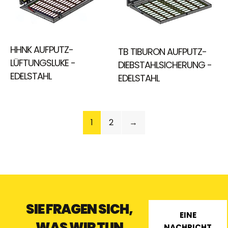
HHNK AUFPUTZ-
TB TIBURON AUFPUTZ-
LÜFTUNGSLUKE -
DIEBSTAHLSICHERUNG -
EDELSTAHL
EDELSTAHL
1
2
→
SIE FRAGEN SICH,
EINE
WAS WIR TUN
NACHRICHT