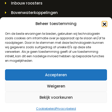
Inbouw roosters
Bovenwaterkoppelingen
Muurdoorvoerstukken
Beheer toestemming
Hijspotten en spindelpotten
Om de beste ervaringen te bieden, gebruiken wij technologieën
zoals cookies om informatie over je apparaat op te slaan en/of te
raadplegen. Door in te stemmen met deze technologieën kunnen
CONTACTINFORMATIE
wij gegevens zoals surfgedrag of unieke ID's op deze site
verwerken. Als je geen toestemming geeft of uw toestemming
intrekt, kan dit een nadelige invloed hebben op bepaalde functies
Molenwerf 5 1911 DB Uitgeest
en mogelijkheden.
info@bezo.nl
Accepteren
+31(0)251-311208
Weigeren
Algemene voorwaarden
Bekijk voorkeuren
0
Privacybeleid
Cookiebeleid
Privacybeleid