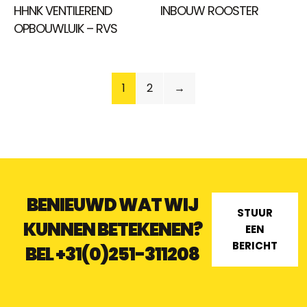
HHNK VENTILEREND
INBOUW ROOSTER
OPBOUWLUIK – RVS
1
2
→
BENIEUWD WAT WIJ
STUUR
KUNNEN BETEKENEN?
EEN
BERICHT
BEL
+31(0)251-311208