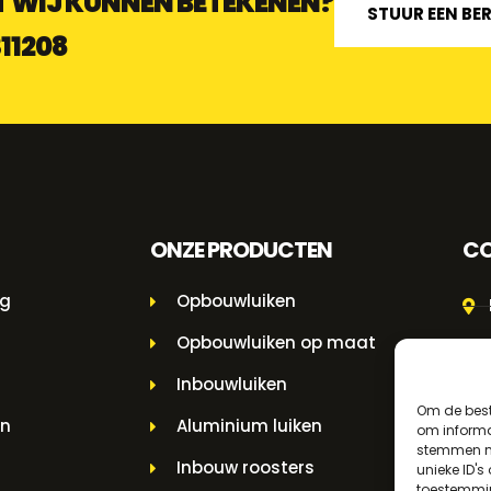
 WIJ KUNNEN BETEKENEN?
STUUR EEN BE
311208
ONZE PRODUCTEN
CO
ng
Opbouwluiken
Opbouwluiken op maat
Inbouwluiken
Om de best
en
Aluminium luiken
om informat
stemmen me
Inbouw roosters
unieke ID's
toestemmin