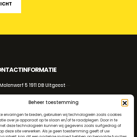
RICHT
NTACTINFORMATIE
Molenwerf 5 1911 DB Uitgeest
info@bezo.nl
Beheer toestemming
+31(0)251-311208
e ervaringen te bieden, gebruiken wij technologieën zoals cookies
ie over je apparaat op te slaan en/of te raadplegen. Door in te
t deze technologieën kunnen wij gegevens zoals surfgedrag of
Algemene voorwaarden
 op deze site verwerken. Als je geen toestemming geeft of uw
g intrekt, kan dit een nadelige invloed hebben op bepaalde functies