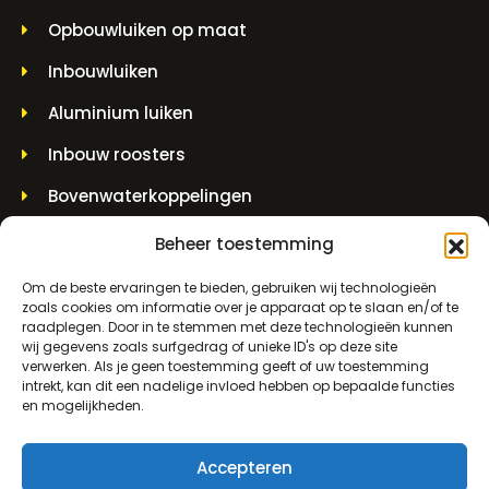
Opbouwluiken op maat
Inbouwluiken
Aluminium luiken
Inbouw roosters
Bovenwaterkoppelingen
Muurdoorvoerstukken
Beheer toestemming
Hijspotten en spindelpotten
Om de beste ervaringen te bieden, gebruiken wij technologieën
zoals cookies om informatie over je apparaat op te slaan en/of te
raadplegen. Door in te stemmen met deze technologieën kunnen
CONTACTINFORMATIE
wij gegevens zoals surfgedrag of unieke ID's op deze site
verwerken. Als je geen toestemming geeft of uw toestemming
intrekt, kan dit een nadelige invloed hebben op bepaalde functies
Molenwerf 5 1911 DB Uitgeest
en mogelijkheden.
info@bezo.nl
Accepteren