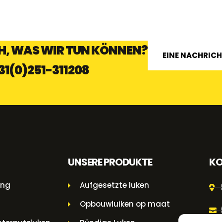
CH, WAS WIR TUN KÖNNEN?
EINE NACHRIC
31(0)251-311208
UNSERE PRODUKTE
KO
ung
Aufgesetzte luken
Opbouwluiken op maat