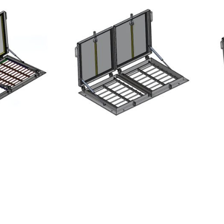
KIPPHEBEL-LUKE
TB ZWEITEILIGE TIBURON-
C2 
AUFSATZLUKE - EDELSTAHL
DI
AL