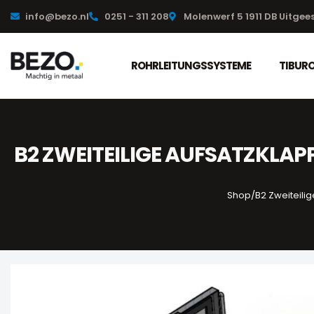
info@bezo.nl
0251 - 311 208
Molenwerf 5 1911 DB Uitgee
ROHRLEITUNGSSYSTEME
TIBUR
B2 ZWEITEILIGE AUFSATZKLAP
Shop
/
B2 Zweiteili