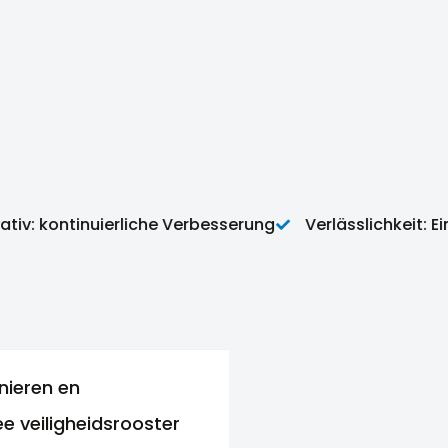
v: kontinuierliche Verbesserung
Verlässlichkeit: Ein 
nieren en
e veiligheidsrooster