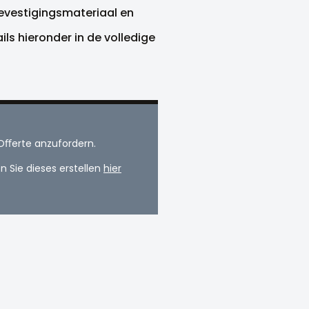
bevestigingsmateriaal en
ls hieronder in de volledige
Oﬀerte anzufordern.
 Sie dieses erstellen
hier