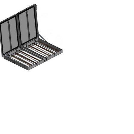
ZWEITEILIGE AUFPUTZ-
EBSTAHLSCHUTZKLAPPE -
UMINIUM