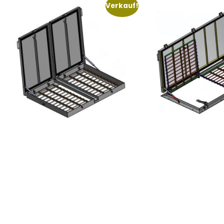
Verkauf!
C2 ZWEITEILIGE AUFPUTZ-
HHNK ZWEITEILIGE 
DIEBSTAHLSICHERUNG -
- EDELSTAHL
ALUMINIUM 1500×1000 AUF
LAGER!