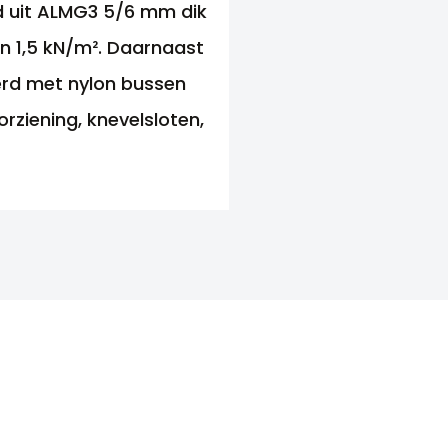
gd uit ALMG3 5/6 mm dik
an 1,5 kN/m². Daarnaast
gerd met nylon bussen
rziening, knevelsloten,