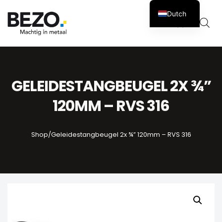
Dutch
Winkelw
0
GELEIDESTANGBEUGEL 2X ¾”
120MM – RVS 316
Shop
/
Geleidestangbeugel 2x ¾” 120mm – RVS 316