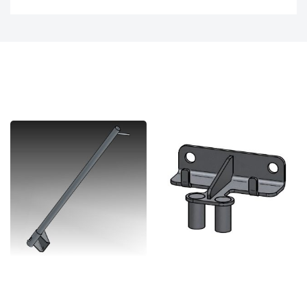
ANDERE MOGELIJKHEDEN
INSTAPHULP – RVS 316
GELEIDESTANGBEUGEL 2X
¾” 85MM – RVS 316