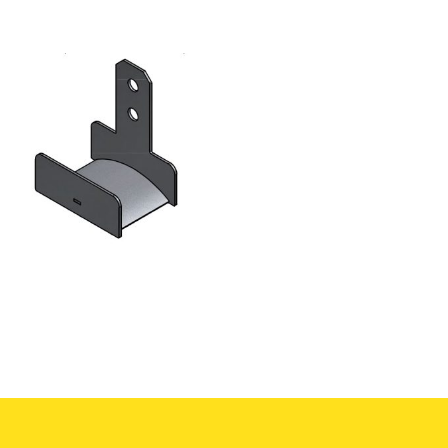
KABELBEUGEL – RVS 316
(HHNK)