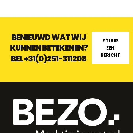
BENIEUWD WAT WIJ
STUUR
KUNNEN BETEKENEN?
EEN
BERICHT
BEL
+31(0)251-311208