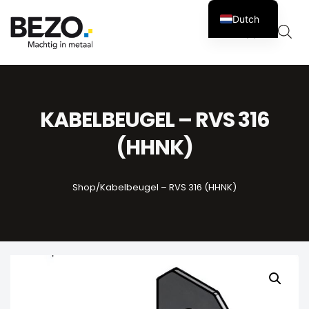
Dutch
Winkelw
0
KABELBEUGEL – RVS 316
(HHNK)
Shop
/
Kabelbeugel – RVS 316 (HHNK)