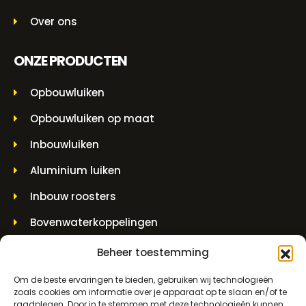
Over ons
ONZE PRODUCTEN
Opbouwluiken
Opbouwluiken op maat
Inbouwluiken
Aluminium luiken
Inbouw roosters
Bovenwaterkoppelingen
Muurdoorvoerstukken
Beheer toestemming
Hijspotten en spindelpotten
Om de beste ervaringen te bieden, gebruiken wij technologieën
zoals cookies om informatie over je apparaat op te slaan en/of te
raadplegen. Door in te stemmen met deze technologieën kunnen