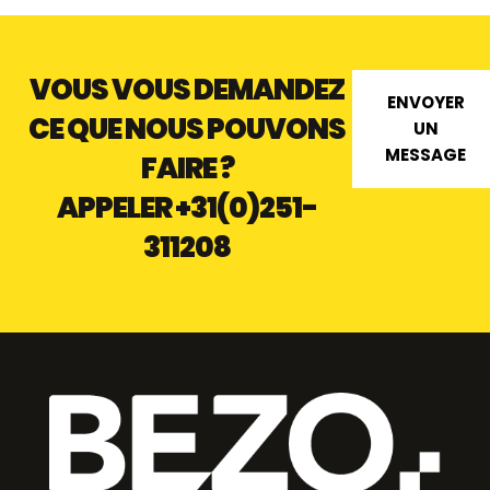
VOUS VOUS DEMANDEZ
ENVOYER
CE QUE NOUS POUVONS
UN
MESSAGE
FAIRE ?
APPELER
+31(0)251-
311208