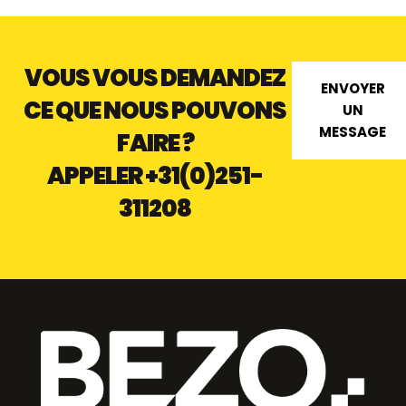
VOUS VOUS DEMANDEZ
ENVOYER
CE QUE NOUS POUVONS
UN
MESSAGE
FAIRE ?
APPELER
+31(0)251-
311208