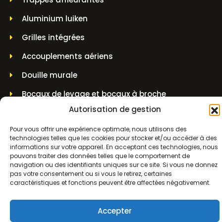
Aluminium luiken
Grilles intégrées
Accouplements aériens
Douille murale
Bocaux de levage et bocaux à broche
Autorisation de gestion
INFORMATIONS SUR LES CONTACTS
Pour vous offrir une expérience optimale, nous utilisons des
technologies telles que les cookies pour stocker et/ou accéder à des
Molenwerf 5 1911 DB Uitgeest
informations sur votre appareil. En acceptant ces technologies, nous
pouvons traiter des données telles que le comportement de
navigation ou des identifiants uniques sur ce site. Si vous ne donnez
info@bezo.nl
pas votre consentement ou si vous le retirez, certaines
caractéristiques et fonctions peuvent être affectées négativement.
+31(0)251-311208
Accepter
Conditions générales d'utilisation