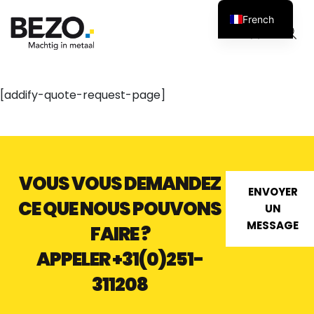
French
Panier
0
[addify-quote-request-page]
VOUS VOUS DEMANDEZ
ENVOYER
CE QUE NOUS POUVONS
UN
MESSAGE
FAIRE ?
APPELER
+31(0)251-
311208