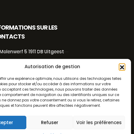
FORMATIONS SUR LES
ONTACTS
Molenwerf 5 1911 DB Uitgeest
info@bezo.nl
Autorisation de gestion
ffrir une expérience optimale, nous utilisons des technologies telles
+31(0)251-311208
kies pour stocker et/ou accéder à des informations sur votre
En acceptant ces technologies, nous pouvons traiter des données
 le comportement de navigation ou des identifiants uniques sur ce
Conditions générales
us ne donnez pas votre consentement ou si vous le retirez, certaines
d'utilisation
iques et fonctions peuvent être affectées négativement.
Politique de confidentialité
cepter
Refuser
Voir les préférences
0