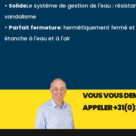
•
Solide
Le système de gestion de l'eau : résista
vandalisme
•
Parfait
fermeture
: hermétiquement fermé et
étanche à l'eau et à l'air
VOUS VOUS DEM
APPELER
+31(0)