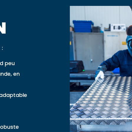
N
 :
rd peu
ande, en
 adaptable
 robuste