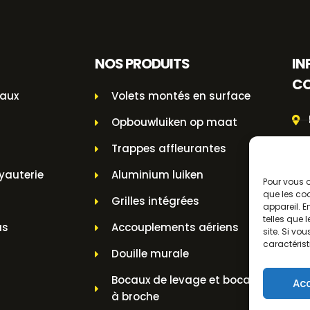
NOS PRODUITS
IN
C
taux
Volets montés en surface
Opbouwluiken op maat
Trappes affleurantes
yauterie
Aluminium luiken
Pour vous o
que les coo
Grilles intégrées
appareil. 
telles que
us
Accouplements aériens
site. Si vo
caractérist
Douille murale
Bocaux de levage et bocaux
Ac
à broche