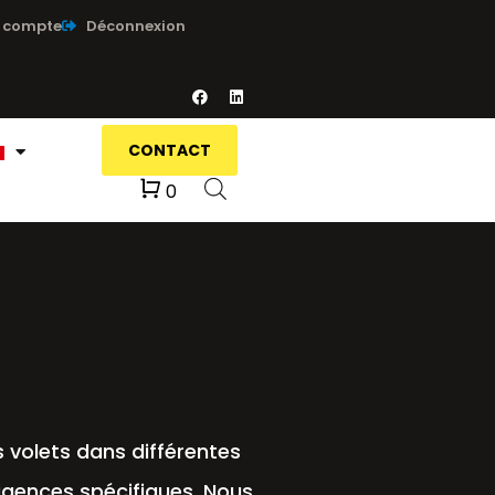
 compte
Déconnexion
CONTACT
Panier
0
s volets dans différentes
xigences spécifiques. Nous