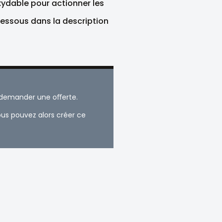
xydable pour actionner les
dessous dans la description
t demander une oﬀerte.
us pouvez alors créer ce