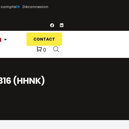
 compte
Déconnexion
CONTACT
Panier
0
316 (HHNK)