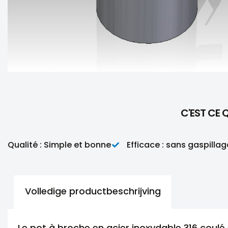
C'EST CE 
ualité : Simple et bonne
Efficace : sans gaspillage
Volledige productbeschrijving
Le pot à broche en acier inoxydable 316 coul