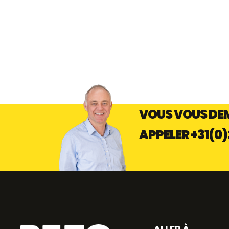
D'EFFONDREMENT - ACIER
INOXYDABLE 316 (HHNK)
VOUS VOUS DEM
APPELER
+31(0)