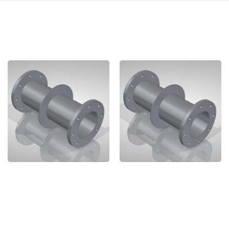
ANDERE MOGELIJKHEDEN
SECTION MURALE FMF
SECTION MURALE FMF
DN100 - ACIER
DN125 - ACIER
INOXYDABLE 316
INOXYDABLE 316