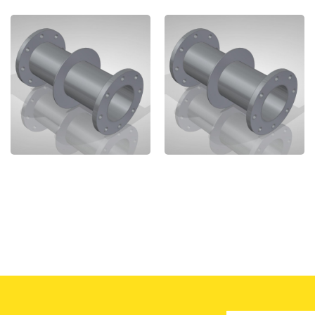
SECTION MURALE FMF
SECTION MURALE FMF
DN300 - ACIER
DN50 - ACIER
INOXYDABLE 316
INOXYDABLE 316