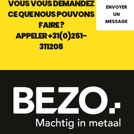
VOUS VOUS DEMANDEZ
ENVOYER
CE QUE NOUS POUVONS
UN
MESSAGE
FAIRE ?
APPELER
+31(0)251-
311208