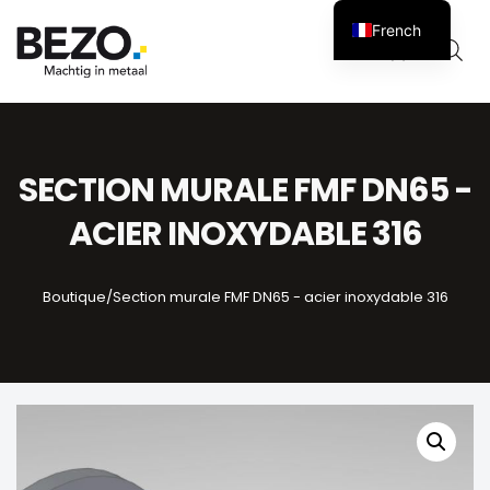
French
Panier
0
SECTION MURALE FMF DN65 -
ACIER INOXYDABLE 316
Boutique
/
Section murale FMF DN65 - acier inoxydable 316