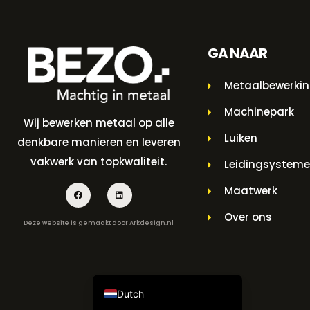
GA NAAR
Metaalbewerki
Machinepark
Wij bewerken metaal op alle
Luiken
denkbare manieren en leveren
vakwerk van topkwaliteit.
Leidingsystem
Maatwerk
Over ons
Deze website is gemaakt door
Arkdesign.nl
Dutch