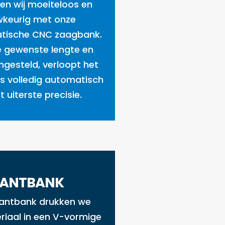
en wij moeiteloos en
keurig met onze
tische CNC zaagbank.
e gewenste lengte en
ingesteld, verloopt het
s volledig automatisch
 uiterste precisie.
ANTBANK
antbank drukken we
riaal in een V-vormige