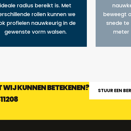
ideale radius bereikt is.
Met
nauwke
erschillende rollen kunnen we
beweegt o
ok profielen nauwkeurig in de
snede te 
gewenste vorm walsen.
meter 
 WIJ KUNNEN BETEKENEN?
STUUR EEN BE
311208