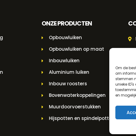
ONZE PRODUCTEN
CO
ng
Opbouwluiken
Opbouwluiken op maat
Inbouwluiken
Om de best
en
Aluminium luiken
om informat
stemmen me
Inbouw roosters
unieke ID's
toestemmin
Bovenwaterkoppelingen
en mogelij
Muurdoorvoerstukken
Acc
Hijspotten en spindelpotten