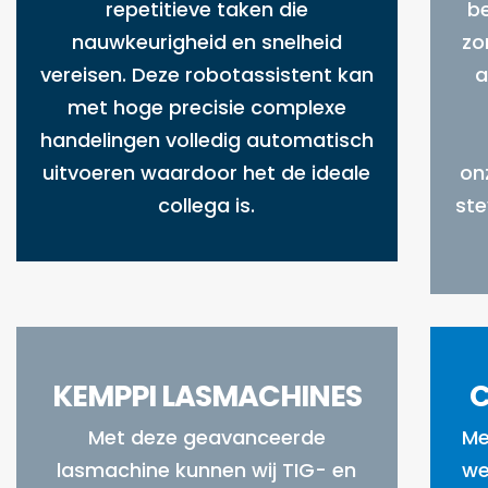
repetitieve taken die
b
nauwkeurigheid en snelheid
zo
vereisen. Deze robotassistent kan
a
met hoge precisie complexe
handelingen volledig automatisch
uitvoeren waardoor het de ideale
on
collega is.
ste
KEMPPI LASMACHINES
C
Met deze geavanceerde
Me
lasmachine kunnen wij TIG- en
we