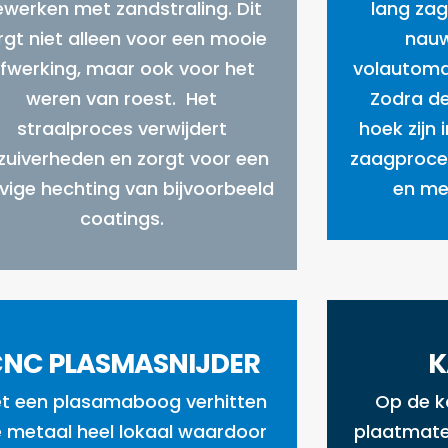
ewerken met zandstraling. Dit
lang zag
rgt niet alleen voor een mooie
nauw
fwerking, maar ook voor het
volautoma
weren van roest. Het
Zodra d
straalproces verwijdert
hoek zijn 
zuiverheden en zorgt voor een
zaagproce
vige hechting van bijvoorbeeld
en met
coatings.
NC PLASMASNIJDER
K
t een plasamaboog verhitten
Op de k
 metaal heel lokaal waardoor
plaatmate