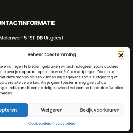
NTACTINFORMATIE
Molenwerf 5 1911 DB Uitgeest
info@bezo.nl
Beheer toestemming
+31(0)251-311208
e ervaringen te bieden, gebruiken wij technologieën zoals cookies
ie over je apparaat op te slaan en/of te raadplegen. Door in te
t deze technologieën kunnen wij gegevens zoals surfgedrag of
Algemene voorwaarden
 op deze site verwerken. Als je geen toestemming geeft of uw
g intrekt, kan dit een nadelige invloed hebben op bepaalde functies
Privacybeleid
kheden.
epteren
Weigeren
Bekijk voorkeuren
0
Cookiebeleid
Privacybeleid