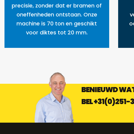
precisie, zonder dat er bramen of
oneffenheden ontstaan. Onze
v
machine is 70 ton en geschikt
o
voor diktes
tot 20 mm.
BENIEUWD WAT
BEL
+31(0)251-