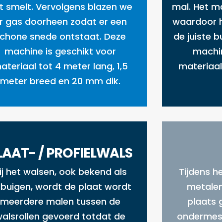
t smelt. Vervolgens blazen we
mal. Het ma
r gas doorheen zodat er een
waardoor h
chone snede ontstaat. Deze
de juiste 
machine is geschikt voor
machin
ateriaal tot 4 meter lang, 1,5
materiaal
meter breed en 20 mm dik.
LAAT- / PROFIELWALS
ij het walsen, ook bekend als
Tijdens h
lbuigen, wordt de plaat wordt
metalen
meerdere malen tussen de
plaats 
alsrollen gevoerd totdat de
ondermes,