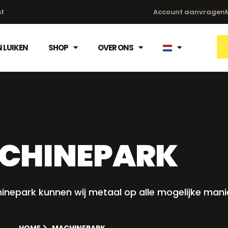
st
Account aanvragen
 LUIKEN
SHOP
OVER ONS
CHINEPARK
inepark kunnen wij metaal op alle mogelijke man
HOME
MACHINEPARK