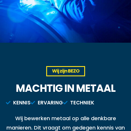
BEZO UITGEEST
CONSTRUCTIE- EN
LASBEDRIJF
Wij zijn BEZO
MACHTIG IN METAAL
'Als alles precies past, dan weet je dat het vakwerk
KENNIS
ERVARING
TECHNIEK
is!'
Wij bewerken metaal op alle denkbare
manieren. Dit vraagt om gedegen kennis van
BEKIJK ONZE STANDAARDPRODUCTEN IN