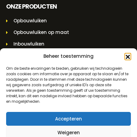
ONZE PRODUCTEN
Opbouwluiken
Opbouwluiken op maat
Inbouwluiken
Aluminium luiken
Beheer toestemming
Inbouw roosters
Om de beste ervaringen te bieden, gebruiken wij technologieën
zoals cookies om informatie over je apparaat op te slaan en/of te
Bovenwaterkoppelingen
raadplegen. Door in te stemmen met deze technologieën kunnen
wij gegevens zoals surfgedrag of unieke ID's op deze site
Muurdoorvoerstukken
verwerken. Als je geen toestemming geeft of uw toestemming
intrekt, kan dit een nadelige invloed hebben op bepaalde functies
en mogelijkheden.
Hijspotten en spindelpotten
CONTACTINFORMATIE
Accepteren
Weigeren
Molenwerf 5 1911 DB Uitgeest