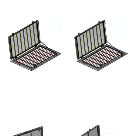
ANDERE MOGELIJKHEDEN
HHNK AUFPUTZ-
HHNK KNIELUKE -
LÜFTUNGSLUKE -
EDELSTAHL
EDELSTAHL