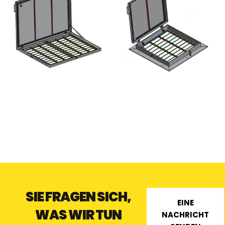
TB TIBURON AUFPUTZ-
A1 STANDARD-
DIEBSTAHLSICHERUNG -
AUFBAUKLAPPE -
EDELSTAHL
ALUMINIUM
SIE FRAGEN SICH,
EINE
WAS WIR TUN
NACHRICHT