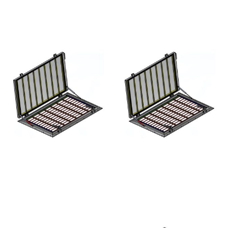
ANDERE MOGELIJKHEDEN
HHNK TRAPPE DE
HHNK TRAPPE DE GENOU
VENTILATION EN APPLIQUE
- ACIER INOXYDABLE
- ACIER INOXYDABLE