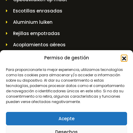
Escotillas enrasadas
Aluminium luiken
Rejillas empotradas
Acoplamientos aéreos
Casquillo de pared
Permiso de gestión
Tarros elevadores y tarros de husillo
Para proporcionarle la mejor experiencia, utilizamos tecnologías
como las cookies para almacenar y/o acceder a información
sobre su dispositivo. Al dar su consentimiento a estas
INFORMACIÓN DE CONTACTO
tecnologías, podemos procesar datos como el comportamiento
de navegación o identificadores únicos en este sitio. Si no da su
consentimiento o lo retira, algunas características y funciones
Molenwerf 5 1911 DB Uitgeest
pueden verse afectadas negativamente.
info@bezo.nl
Acepte
+31(0)251-311208
Desechos