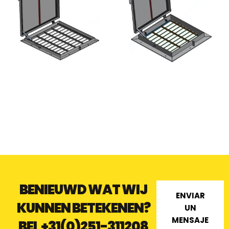
TB TIBURÓN ESCOTILLA DE
A1 ESCOTILLA DE
SUPERFICIE - ACERO
SUPERFICIE ESTÁNDAR -
INOXIDABLE
ALUMINIO
BENIEUWD WAT WIJ
ENVIAR
KUNNEN BETEKENEN?
UN
MENSAJE
BEL
+31(0)251-311208