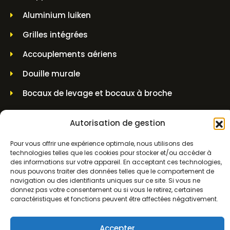
Aluminium luiken
Grilles intégrées
Accouplements aériens
Douille murale
Bocaux de levage et bocaux à broche
INFORMATIONS SUR LES CONTACTS
Autorisation de gestion
Pour vous offrir une expérience optimale, nous utilisons des
Molenwerf 5 1911 DB Uitgeest
technologies telles que les cookies pour stocker et/ou accéder à
des informations sur votre appareil. En acceptant ces technologies,
info@bezo.nl
nous pouvons traiter des données telles que le comportement de
navigation ou des identifiants uniques sur ce site. Si vous ne
donnez pas votre consentement ou si vous le retirez, certaines
+31(0)251-311208
caractéristiques et fonctions peuvent être affectées négativement.
Conditions générales d'utilisation
Accepter