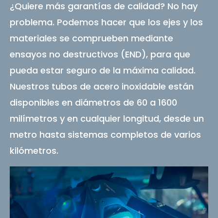
¿Quiere más garantías de calidad? No hay
problema. Podemos hacer que los ejes y los
materiales se comprueben mediante
ensayos no destructivos (END), para que
pueda estar seguro de la máxima calidad.
Nuestros tubos de acero inoxidable están
disponibles en diámetros de 60 a 1600
milímetros y en cualquier longitud, desde un
metro hasta sistemas completos de varios
kilómetros.