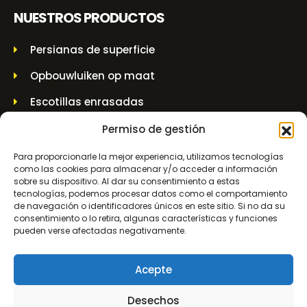
NUESTROS PRODUCTOS
Persianas de superficie
Opbouwluiken op maat
Escotillas enrasadas
Aluminium luiken
Permiso de gestión
Rejillas empotradas
Para proporcionarle la mejor experiencia, utilizamos tecnologías
como las cookies para almacenar y/o acceder a información
Acoplamientos aéreos
sobre su dispositivo. Al dar su consentimiento a estas
tecnologías, podemos procesar datos como el comportamiento
Casquillo de pared
de navegación o identificadores únicos en este sitio. Si no da su
consentimiento o lo retira, algunas características y funciones
Tarros elevadores y tarros de husillo
pueden verse afectadas negativamente.
INFORMACIÓN DE CONTACTO
Acepte
Desechos
Molenwerf 5 1911 DB Uitgeest