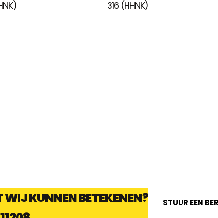
HNK)
316 (HHNK)
 WIJ KUNNEN BETEKENEN?
STUUR EEN BE
311208