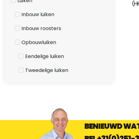
Luiken
(H
Inbouw luiken
Inbouw roosters
Opbouwluiken
Eendelige luiken
Tweedelige luiken
BENIEUWD WAT
BEL
+31(0)251-