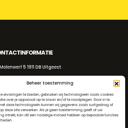
NTACTINFORMATIE
Molenwerf 5 1911 DB Uitgeest
info@bezo.nl
Beheer toestemming
+31(0)251-311208
e ervaringen te bieden, gebruiken wij technologieën zoals cookies
ie over je apparaat op te slaan en/of te raadplegen. Door in te
t deze technologieën kunnen wij gegevens zoals surfgedrag of
Algemene voorwaarden
 op deze site verwerken. Als je geen toestemming geeft of uw
g intrekt, kan dit een nadelige invloed hebben op bepaalde functies
Privacybeleid
kheden.