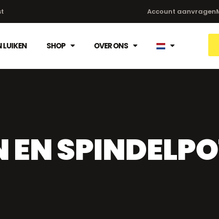
st
Account aanvragen
 LUIKEN
SHOP
OVER ONS
 EN SPINDELP