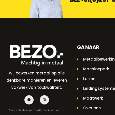
GA NAAR
Metaalbewerki
Machinepark
Wij bewerken metaal op alle
Luiken
denkbare manieren en leveren
vakwerk van topkwaliteit.
Leidingsystem
Maatwerk
Over ons
Deze website is gemaakt door
Arkdesign.nl