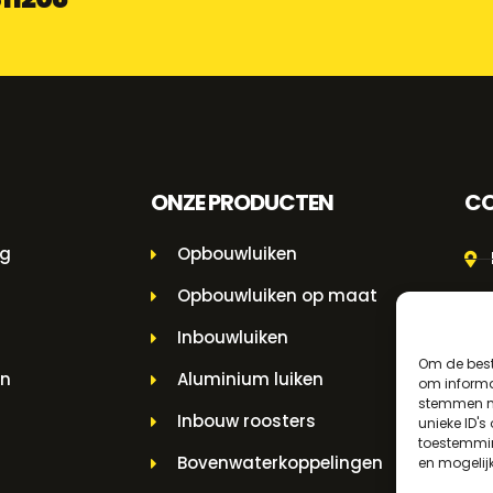
ONZE PRODUCTEN
CO
ng
Opbouwluiken
Opbouwluiken op maat
Inbouwluiken
Om de best
en
Aluminium luiken
om informat
stemmen me
Inbouw roosters
unieke ID's
toestemmin
Bovenwaterkoppelingen
en mogelij