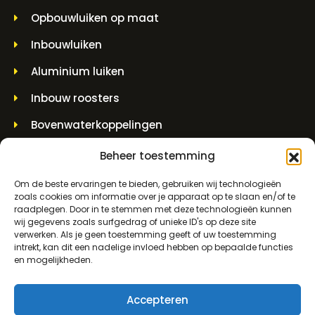
Opbouwluiken op maat
Inbouwluiken
Aluminium luiken
Inbouw roosters
Bovenwaterkoppelingen
Muurdoorvoerstukken
Beheer toestemming
Hijspotten en spindelpotten
Om de beste ervaringen te bieden, gebruiken wij technologieën
zoals cookies om informatie over je apparaat op te slaan en/of te
raadplegen. Door in te stemmen met deze technologieën kunnen
CONTACTINFORMATIE
wij gegevens zoals surfgedrag of unieke ID's op deze site
verwerken. Als je geen toestemming geeft of uw toestemming
intrekt, kan dit een nadelige invloed hebben op bepaalde functies
Molenwerf 5 1911 DB Uitgeest
en mogelijkheden.
info@bezo.nl
Accepteren