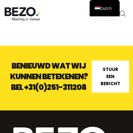
Dutch
Winkelw
0
BENIEUWD WAT WIJ
STUUR
KUNNEN BETEKENEN?
EEN
BERICHT
BEL
+31(0)251-311208