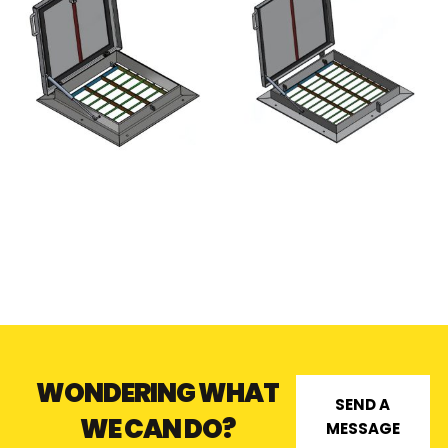
B1 SURFACE MOUNTED
A1 STANDARD SURFACE
HATCH WITH CONCEALED
MOUNTED HATCH -
HINGES - ALUMINUM
ALUMINUM
WONDERING WHAT
SEND A
WE CAN DO?
MESSAGE