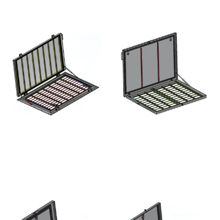
ANDERE MOGELIJKHEDEN
HHNK GAG HATCH -
TB TIBURON ANTI-THEFT
STAINLESS STEEL
SURFACE-MOUNTED
HATCH - STAINLESS STEEL