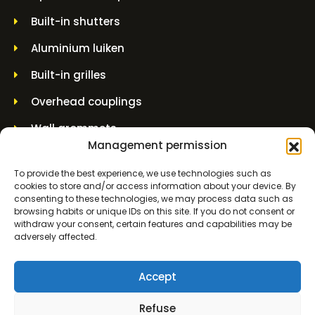
Built-in shutters
Aluminium luiken
Built-in grilles
Overhead couplings
Wall grommets
Management permission
Lifting jars and spindle jars
To provide the best experience, we use technologies such as
cookies to store and/or access information about your device. By
CONTACT INFORMATION
consenting to these technologies, we may process data such as
browsing habits or unique IDs on this site. If you do not consent or
withdraw your consent, certain features and capabilities may be
Molenwerf 5 1911 DB Uitgeest
adversely affected.
info@bezo.nl
Accept
+31(0)251-311208
Refuse