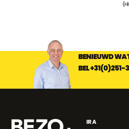
(H
BENIEUWD WAT
BEL
+31(0)251-
IR A