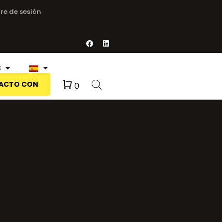
re de sesión
S
Carro
TACTO CON
0