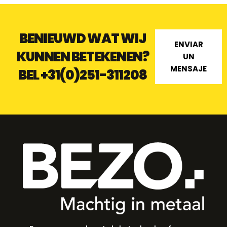
BENIEUWD WAT WIJ
ENVIAR
KUNNEN BETEKENEN?
UN
MENSAJE
BEL
+31(0)251-311208