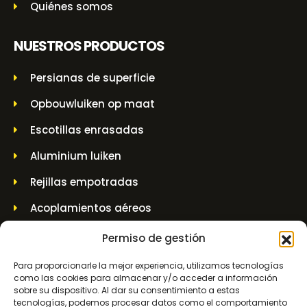
Quiénes somos
NUESTROS PRODUCTOS
Persianas de superficie
Opbouwluiken op maat
Escotillas enrasadas
Aluminium luiken
Rejillas empotradas
Acoplamientos aéreos
Casquillo de pared
Permiso de gestión
Tarros elevadores y tarros de husillo
Para proporcionarle la mejor experiencia, utilizamos tecnologías
como las cookies para almacenar y/o acceder a información
sobre su dispositivo. Al dar su consentimiento a estas
INFORMACIÓN DE CONTACTO
tecnologías, podemos procesar datos como el comportamiento