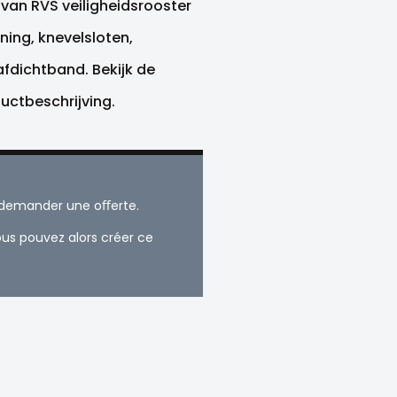
n van RVS veiligheidsrooster
ning, knevelsloten,
fdichtband. Bekijk de
ductbeschrijving.
t demander une oﬀerte.
us pouvez alors créer ce