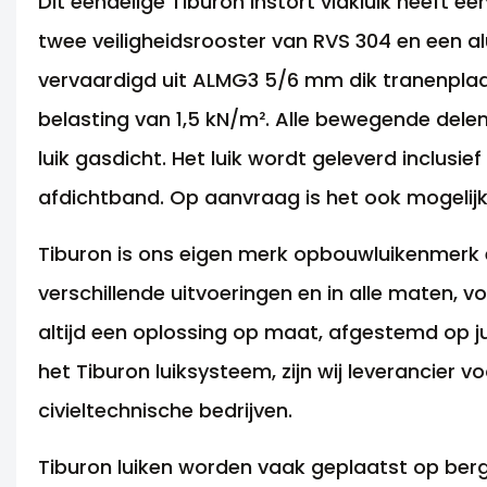
Dit eendelige Tiburon instort vlakluik heeft 
twee veiligheidsrooster van RVS 304 en een a
vervaardigd uit ALMG3 5/6 mm dik tranenplaat 
belasting van 1,5 kN/m². Alle bewegende dele
luik gasdicht. Het luik wordt geleverd inclusi
afdichtband. Op aanvraag is het ook mogelijk o
Tiburon is ons eigen merk opbouwluikenmerk en
verschillende uitvoeringen en in alle maten, v
altijd een oplossing op maat, afgestemd op j
het Tiburon luiksysteem, zijn wij leverancie
civieltechnische bedrijven.
Tiburon luiken worden vaak geplaatst op bergb