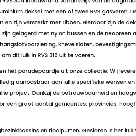
een RVS 304 inbouwrand. Afhankelijk van de dagmaat
luminium deksel met een of twee RVS gasveren. De 
en zijn versterkt met ribben. Hierdoor zijn de de
n zijn gelagerd met nylon bussen en de neopreen 
ef hangslotvoorziening, knevelsloten, bevestigings
m dit luik in RVS 316 uit te voeren.
 hét paradepaardje uit onze collectie. Wij leveren
olledig aanpasbaar aan jullie specifieke wensen en 
ullie project. Dankzij de betrouwbaarheid en hoo
r voor een groot aantal gemeentes, provincies, h
ezinkbassins en rioolputten. Gesloten is het luik 