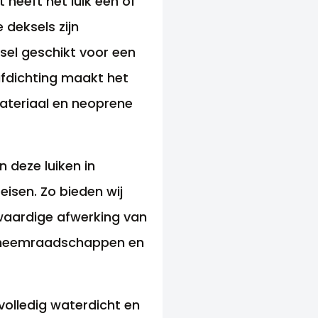
 heeft het luik een of
deksels zijn
ksel geschikt voor een
afdichting maakt het
materiaal en neoprene
 deze luiken in
eisen. Zo bieden wij
gwaardige afwerking van
oogheemraadschappen en
volledig waterdicht en