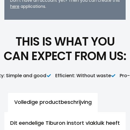
Don't have an account yet? Then you can create this
here
applications.
THIS IS WHAT YOU
CAN EXPECT FROM US:
: Simple and good
Efficient: Without waste
Pro-ac
Volledige productbeschrijving
Dit eendelige Tiburon instort vlakluik heeft