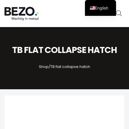
English
Cart
0
TB FLAT COLLAPSE HATCH
Shop
/
TB flat collapse hatch