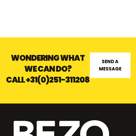
TB FLAT RECESSED
HATCH
WONDERING WHAT
SEND A
WE CAN DO?
MESSAGE
CALL
+31(0)251-311208