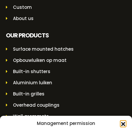
Custom
About us
OUR PRODUCTS
Surface mounted hatches
Opbouwluiken op maat
Built-in shutters
Aluminium luiken
Built-in grilles
Overhead couplings
Wall grommets
Management permission
Lifting jars and spindle jars