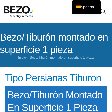
Spanish
Carro
0
Bezo/Tiburón montado en
superficie 1 pieza
Inicio
Bezo/Tiburón montado en superficie 1 pieza
Tipo Persianas Tiburon
Bezo/Tiburón Montado
En Superficie 1 Pieza