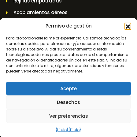
Rejillas empotradas
Acoplamientos aéreos
Casquillo de pared
Permiso de gestión
Tarros elevadores y tarros de husillo
Para proporcionarle la mejor experiencia, utilizamos tecnologías
como las cookies para almacenar y/o acceder a información
sobre su dispositivo. Al dar su consentimiento a estas
INFORMACIÓN DE CONTACTO
tecnologías, podemos procesar datos como el comportamiento
de navegación o identificadores únicos en este sitio. Si no da su
consentimiento o lo retira, algunas características y funciones
Molenwerf 5 1911 DB Uitgeest
pueden verse afectadas negativamente.
info@bezo.nl
Acepte
+31(0)251-311208
Desechos
Condiciones generales
Ver preferencias
0
Política de privacidad
{título}
{título}