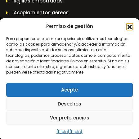
Rejillas empotradas
Acoplamientos aéreos
Casquillo de pared
Permiso de gestión
Tarros elevadores y tarros de husillo
Para proporcionarle la mejor experiencia, utilizamos tecnologías
como las cookies para almacenar y/o acceder a información
sobre su dispositivo. Al dar su consentimiento a estas
INFORMACIÓN DE CONTACTO
tecnologías, podemos procesar datos como el comportamiento
de navegación o identificadores únicos en este sitio. Si no da su
consentimiento o lo retira, algunas características y funciones
Molenwerf 5 1911 DB Uitgeest
pueden verse afectadas negativamente.
info@bezo.nl
Acepte
+31(0)251-311208
Desechos
Condiciones generales
Ver preferencias
0
Política de privacidad
{título}
{título}